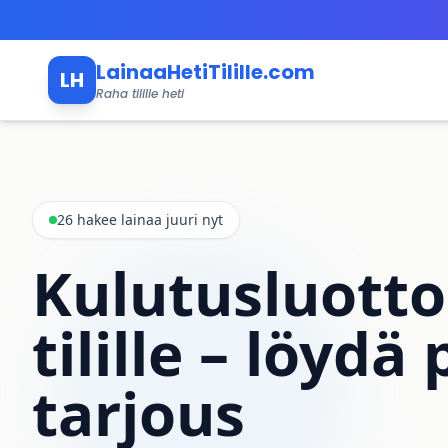
Siirry pääsisältöön
LainaaHetiTilille.com
LH
Raha tilille heti
26 hakee lainaa juuri nyt
Kulutusluotto
tilille – löydä
tarjous