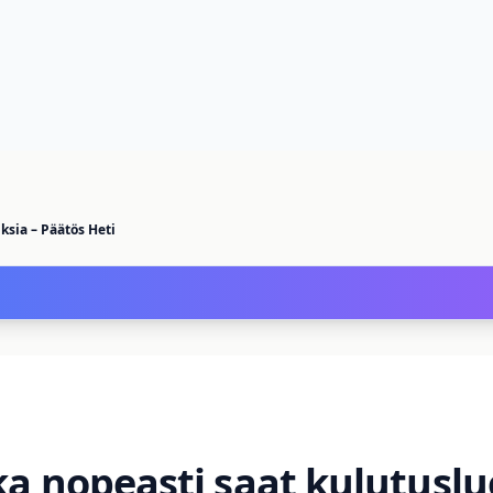
ksia – Päätös Heti
ka nopeasti saat kulutusluot