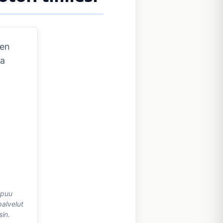
jen
ja
ppuu
palvelut
sin.