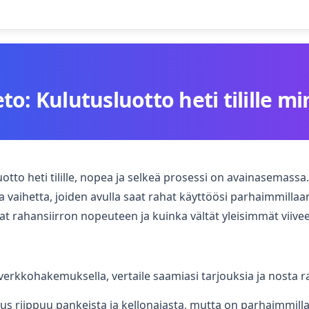
o: Kulutusluotto heti tilille m
otto heti tilille, nopea ja selkeä prosessi on avainasemassa.
vaihetta, joiden avulla saat rahat käyttöösi parhaimmillaa
avat rahansiirron nopeuteen ja kuinka vältät yleisimmät vii
verkkohakemuksella, vertaile saamiasi tarjouksia ja nosta raha
us riippuu pankeista ja kellonajasta, mutta on parhaimmil