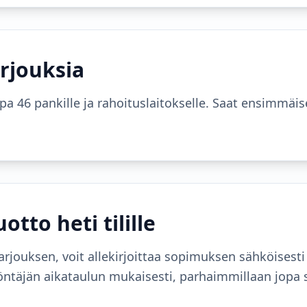
arjouksia
 46 pankille ja rahoituslaitokselle. Saat ensimmäise
tto heti tilille
arjouksen, voit allekirjoittaa sopimuksen sähköisest
nmyöntäjän aikataulun mukaisesti, parhaimmillaan jopa