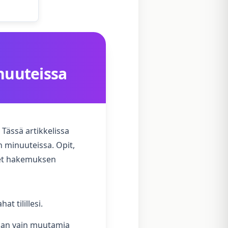
inuuteissa
 Tässä artikkelissa
n minuuteissa. Opit,
veet hakemuksen
t tilillesi.
laan vain muutamia