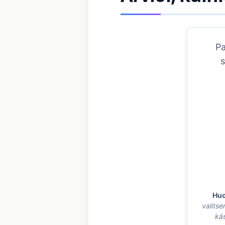
Pa
s
Huo
valitse
käs