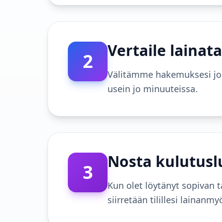
Vertaile lainat
2
Välitämme hakemuksesi jopa
usein jo minuuteissa.
Nosta kulutusluo
3
Kun olet löytänyt sopivan t
siirretään tilillesi laina