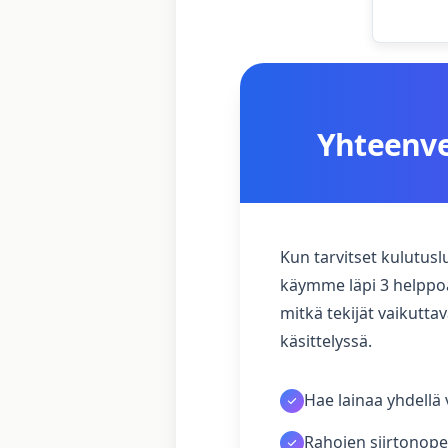
Yhteenvet
Kun tarvitset kulutuslu
käymme läpi 3 helppoa 
mitkä tekijät vaikutt
käsittelyssä.
Hae lainaa yhdellä 
Rahojen siirtonope