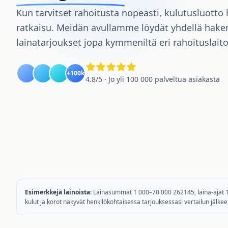
Kun tarvitset rahoitusta nopeasti, kulutusluotto h
ratkaisu. Meidän avullamme löydät yhdellä hake
lainatarjoukset jopa kymmeniltä eri rahoituslaito
+100k
4.8/5 · Jo yli 100 000 palveltua asiakasta
Esimerkkejä lainoista:
Lainasummat 1 000–70 000 262145, laina-ajat 1–2
kulut ja korot näkyvät henkilökohtaisessa tarjouksessasi vertailun jälkee
20 000
4.0%
6
vuotta
22 536
313