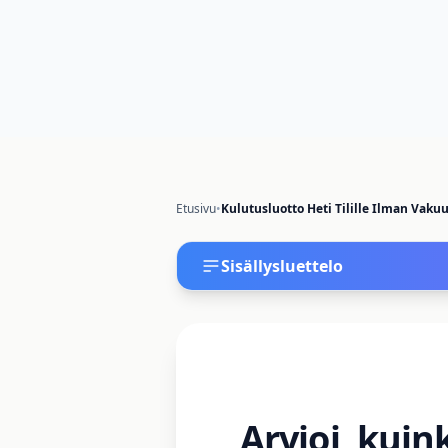
Etusivu
•
Kulutusluotto Heti Tilille Ilman Vakuu
Sisällysluettelo
Arvioi, kuin