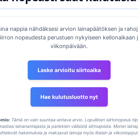
ina nappia nähdäksesi arvion lainapäätöksen ja raho
iirron nopeudesta perustuen nykyiseen kellonaikaan 
viikonpäivään.
Laske arvioitu siirtoaika
Hae kulutusluotto nyt
mio:
Tämä on vain suuntaa-antava arvio. Lopullinen siirtonopeus rii
mastasi lainanantajasta ja pankkien välisistä siirtoajoista. Monet laina
ittelevät hakemuksia ja maksavat lainoja myös iltaisin ja viikonloppui