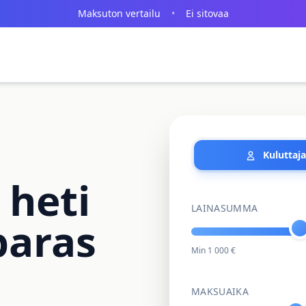
Maksuton vertailu
•
Ei sitovaa
Kuluttaja
 heti
LAINASUMMA
 paras
Min 1 000 €
MAKSUAIKA