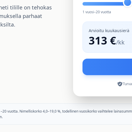
eti tilille on tehokas
1 vuosi
–
20 vuotta
muksella parhaat
ksilta.
Arvioitu kuukausierä
313 €
/kk
313
313
22 536 €
Turva
0 vuotta. Nimelliskorko 4,0–19,0 %, todellinen vuosikorko vaihtelee lainasumman
n.