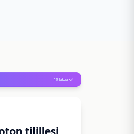
10 lukua
on tilillesi